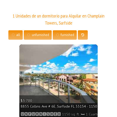
1 Unidades de un dormitorio para Alquilar en Champlain
Towers, Surfside
all
unfurnished
furnished
More
$3 700
8855 Collins Ave # 6E, Surfside FL 33154 - 1150 sq. ft.;🛏 1
🆄🅽🅵🆄🆁🅽🅸🆂🅷🅴🅳 1150 sq. ft.;🛏 1 Cuarto/🛁2 Baños