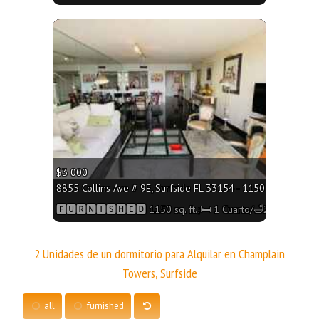
More
$3 000
8855 Collins Ave # 9E, Surfside FL 33154 - 1150 sq. ft.;🛏 1
🅵🆄🆁🅽🅸🆂🅷🅴🅳 1150 sq. ft.;🛏 1 Cuarto/🛁2 Baños
2 Unidades de un dormitorio para Alquilar en Champlain
Towers, Surfside
all
furnished