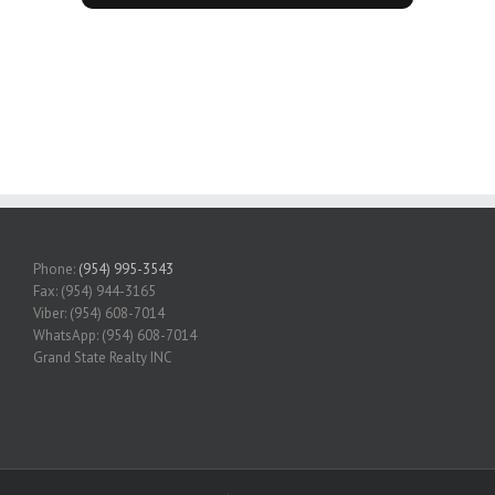
Phone:
(954) 995-3543
Fax: (954) 944-3165
Viber: (954) 608-7014
WhatsApp: (954) 608-7014
Grand State Realty INC