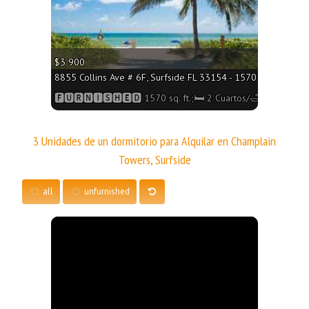
$3 900
8855 Collins Ave # 6F, Surfside FL 33154 - 1570 sq. ft.;🛏 2
🅵🆄🆁🅽🅸🆂🅷🅴🅳 1570 sq. ft.;🛏 2 Cuartos/🛁2 Baños
3 Unidades de un dormitorio para Alquilar en Champlain
Towers, Surfside
all
unfurnished
More