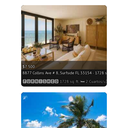
More
$7 500
8877 Collins Ave # 8, Surfside FL 33154 - 1728 sq. ft.;🛏 2 
🅵🆄🆁🅽🅸🆂🅷🅴🅳 1728 sq. ft.;🛏 2 Cuartos/🛁2 Baños
More