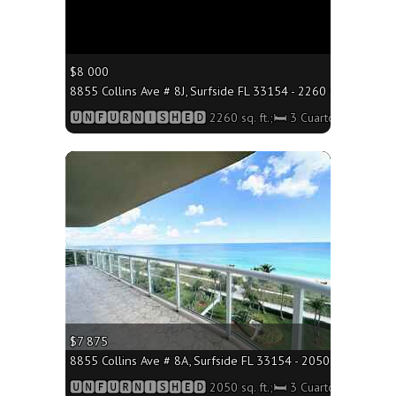
$8 000
8855 Collins Ave # 8J, Surfside FL 33154 - 2260 sq. ft.;🛏 3
🆄🅽🅵🆄🆁🅽🅸🆂🅷🅴🅳 2260 sq. ft.;🛏 3 Cuartos/🛁3 Baño
More
$7 875
8855 Collins Ave # 8A, Surfside FL 33154 - 2050 sq. ft.;🛏 3
🆄🅽🅵🆄🆁🅽🅸🆂🅷🅴🅳 2050 sq. ft.;🛏 3 Cuartos/🛁2 Baño