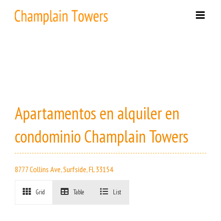
Skip
to
content
Apartamentos en alquiler en
condominio Champlain Towers
8777 Collins Ave, Surfside, FL 33154
Grid
Table
List